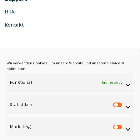
Hilfe
Kontakt
Wir verwenden Cookies, um unsere Website und unseren Service zu
optimieren.
Funktional
Immer aktiv
© 2016-2026 schilder-beschriften.de
Statistiken
Statist
Marketing
Market