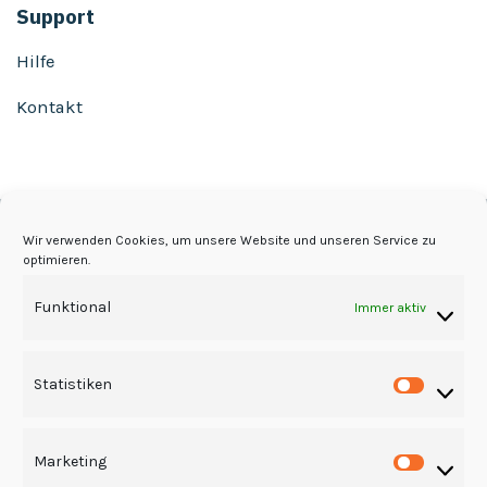
Support
Hilfe
Kontakt
Wir verwenden Cookies, um unsere Website und unseren Service zu
optimieren.
Funktional
Immer aktiv
© 2016-2026 schilder-beschriften.de
Statistiken
Statist
Marketing
Market